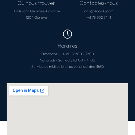
Où nous trouver
Contactez-nous
Boulevard Georges-Favon 14
info@ohnolulu.com
1204 Genève
+41 78 302 54 11
Horaires
Dimanche - Jeudi : 16h00 - 2h00
Vendredi - Samedi : 16h00 - 4h00
Service du midi du lundi au vendredi dès 11h30